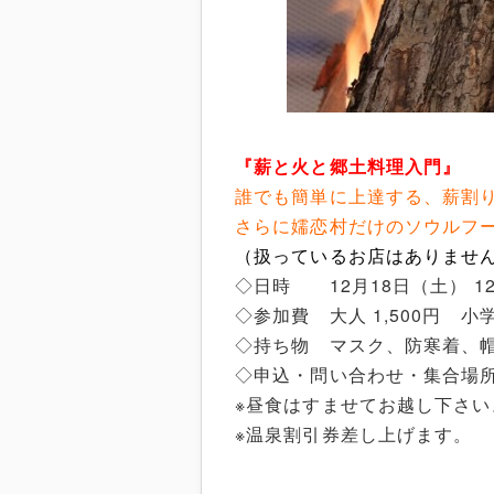
『薪と火と郷土料理入門』
誰でも簡単に上達する、薪割
さらに嬬恋村だけのソウルフ
（扱っているお店はありませ
◇日時 12月18日（土） 12
◇参加費 大人 1,500円 小
◇持ち物 マスク、防寒着、
◇申込・問い合わせ・集合場所 万
※昼食はすませてお越し下さい
※温泉割引券差し上げます。