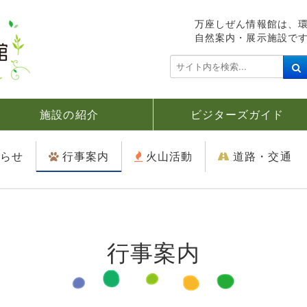
万座しぜん情報館は、
自然案内・展示施設で
検
索
.
.
施設の紹介
ビジターズガイド
.
らせ
行事案内
火山活動
道路・交通
行事案内