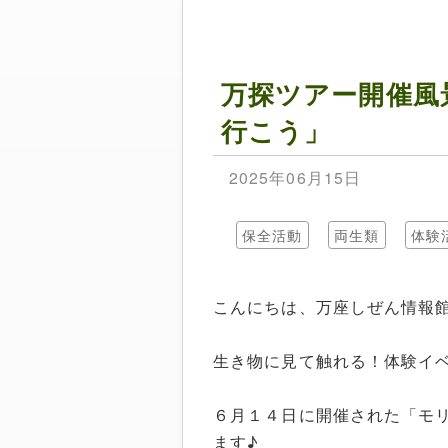
万探ツアー開催風
行こう」
2025年06月15日
保全活動
両生類
体験
こんにちは、万座しぜん情報
生き物に見て触れる！体験イ
６月１４日に開催された「モ
ます♪