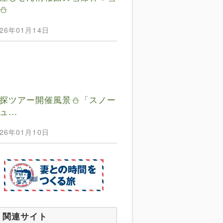
⛄️
026年01月14日
探ツアー開催風景⛄️「スノー
ュ…
026年01月10日
関連サイト