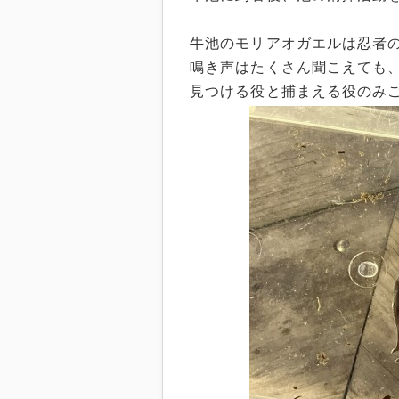
牛池のモリアオガエルは忍者
鳴き声はたくさん聞こえても
見つける役と捕まえる役のみご