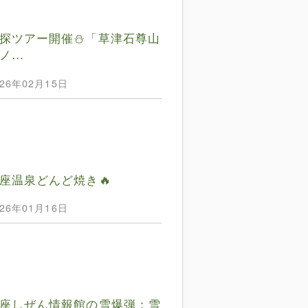
探ツアー開催⛄️「草津石尊山
ノ…
026年02月15日
座温泉どんど焼き🔥
026年01月16日
座しぜん情報館の雪爆弾：雪