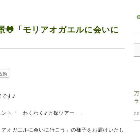
景🐸「モリアオガエルに会いに
活動
万
館です♪
ラ
ベント「 わくわく♪万探ツアー 」
2
リアオガエルに会いに行こう」の様子をお届けいたし