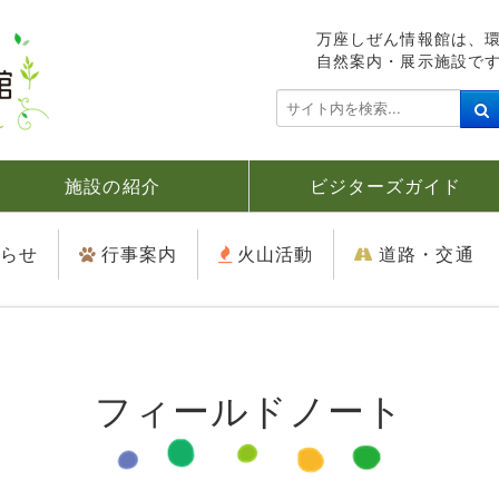
万座しぜん情報館は、
自然案内・展示施設で
検
索
.
.
施設の紹介
ビジターズガイド
.
らせ
行事案内
火山活動
道路・交通
フィールドノート