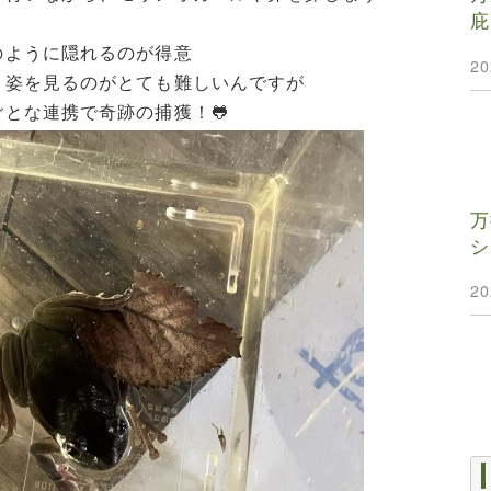
庇
のように隠れるのが得意
2
、姿を見るのがとても難しいんですが
とな連携で奇跡の捕獲！🐸
万
シ
2