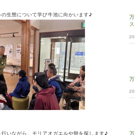
ルの生態について学び牛池に向かいます♪
万
ス
2
万
2
万
を行いながら、モリアオガエルや卵を探します♪