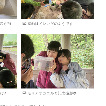
い粒が卵
感触はメレンゲのようです
け♪
モリアオガエルと記念撮影🐸