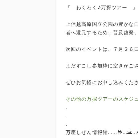
「 わくわく♪万探ツアー 
上信越高原国立公園の豊かな
者へ還元するため、普及啓発
次回のイベントは、７月２６
まだすこし参加枠に空きがご
ぜひお気軽にお申し込みくだ
その他の万探ツアーのスケジ
.
.
.
万座しぜん情報館......🐸...🌋...