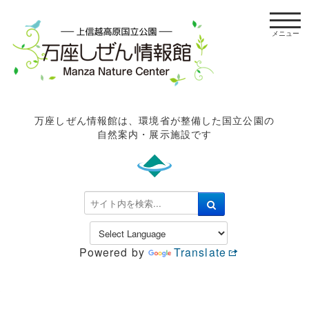
t
o
g
g
l
e
n
万座しぜん情報館は、環境省が整備した国立公園の
a
自然案内・展示施設です
v
i
g
a
検
t
索
i
.
o
.
n
Powered by
Translate
.