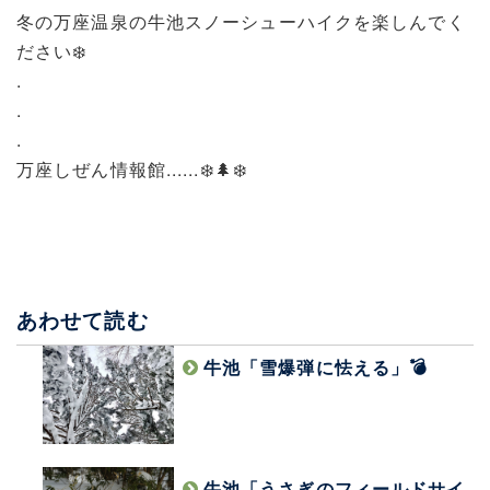
冬の万座温泉の牛池スノーシューハイクを楽しんでく
ださい❄️
.
.
.
万座しぜん情報館......❄️🌲❄️
あわせて読む
牛池「雪爆弾に怯える」💣
牛池「うさぎのフィールドサイ