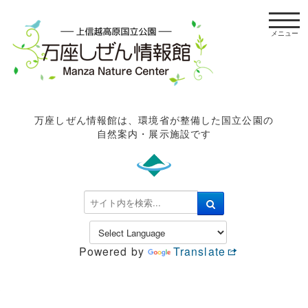
t
o
g
g
l
e
n
万座しぜん情報館は、環境省が整備した国立公園の
a
自然案内・展示施設です
v
i
g
a
検
t
索
i
.
o
.
n
Powered by
Translate
.