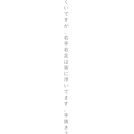
く
い
で
す
が
、
右
手
右
足
は
宙
に
浮
い
て
ま
す
。
手
抜
き
？