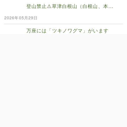
登山禁止⚠️草津白根山（白根山、本…
2026年05月29日
万座には「ツキノワグマ」がいます
2026年04月23日
２０２６年GWの営業日について
2026年04月23日
環境省 AR写真展~活かして護る国…
2026年04月23日