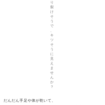
り
裂
け
そ
う
で
、
キ
ツ
そ
う
に
見
え
ま
せ
ん
か
？
だんだん手足や体が乾いて、