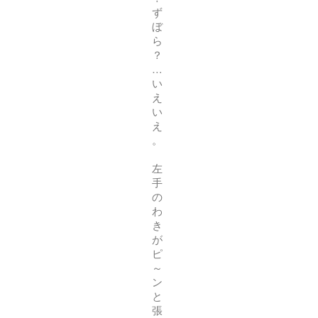
ず
ぼ
ら
？
…
い
え
い
え
。
左
手
の
わ
き
が
ピ
～
ン
と
張