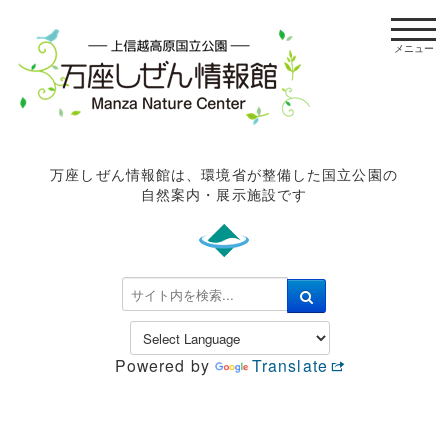
t
o
g
g
l
e
n
万座しぜん情報館は、環境省が整備した国立公園の
a
自然案内・展示施設です
v
i
g
a
検
t
索
i
.
o
.
n
Powered by
Translate
.